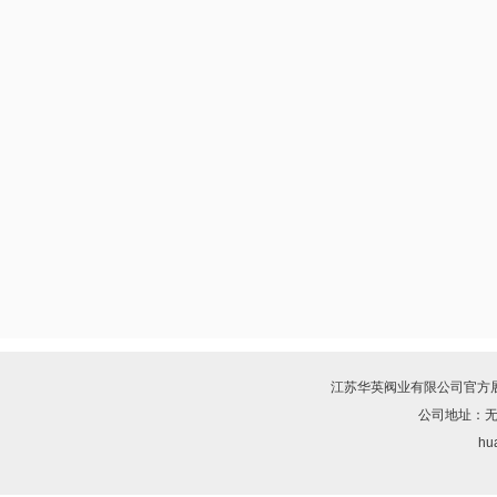
江苏华英阀业有限公司
官方
公司地址：无
hua