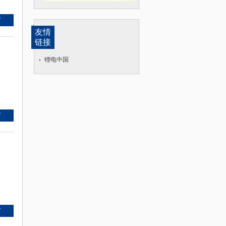
言
友情
链接
锂电中国
言
言