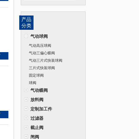
产品
分类
气动球阀
气动高压球阀
气动三偏心蝶阀
言
气动三片式快装球阀
三片式快装球阀
固定球阀
球阀
气动蝶阀
放料阀
定制加工件
言
过滤器
截止阀
闸阀