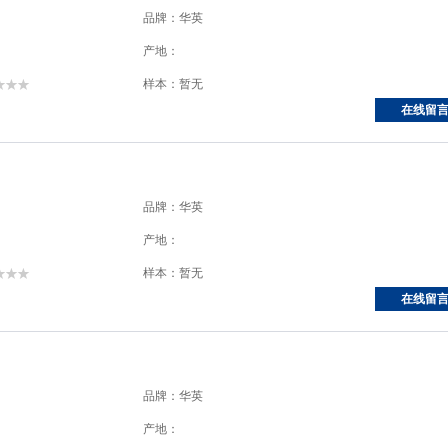
品牌：华英
产地：
样本：暂无
在线留
品牌：华英
产地：
样本：暂无
在线留
品牌：华英
产地：