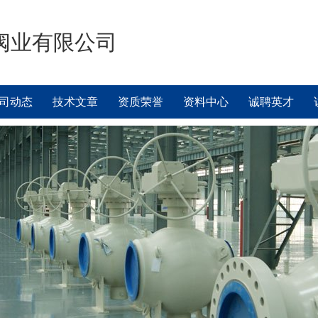
阀业有限公司
司动态
技术文章
资质荣誉
资料中心
诚聘英才