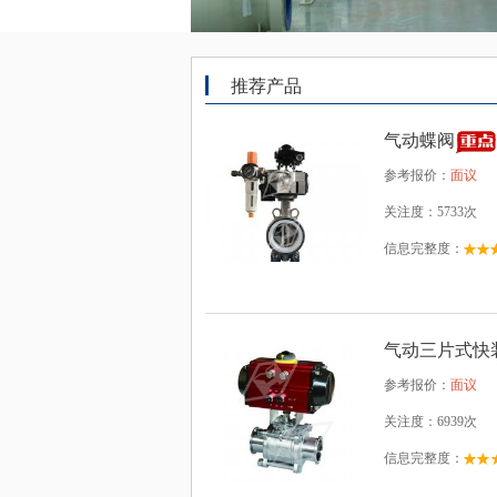
推荐产品
气动蝶阀
参考报价：
面议
关注度：5733次
信息完整度：
气动三片式快
参考报价：
面议
关注度：6939次
信息完整度：