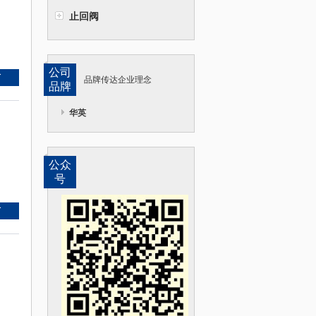
止回阀
公司
言
品牌传达企业理念
品牌
华英
公众
号
言