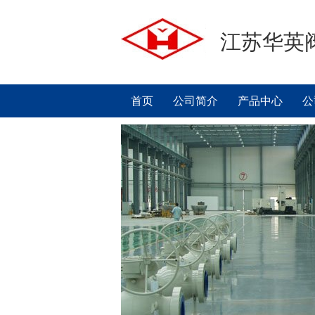
江苏华英
首页
公司简介
产品中心
公