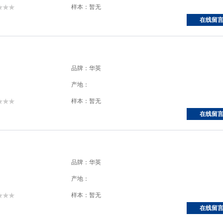
样本：暂无
在线留
品牌：华英
产地：
样本：暂无
在线留
品牌：华英
产地：
样本：暂无
在线留