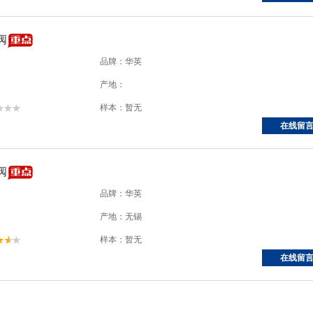
阀
品牌：华英
产地：
样本：暂无
在线留
阀
品牌：华英
产地：无锡
样本：暂无
在线留