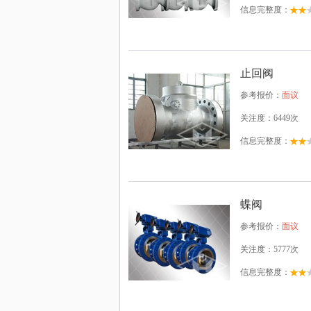
信息完整度：
止回阀
参考报价：
面议
关注度：6449次
信息完整度：
蝶阀
参考报价：
面议
关注度：5777次
信息完整度：