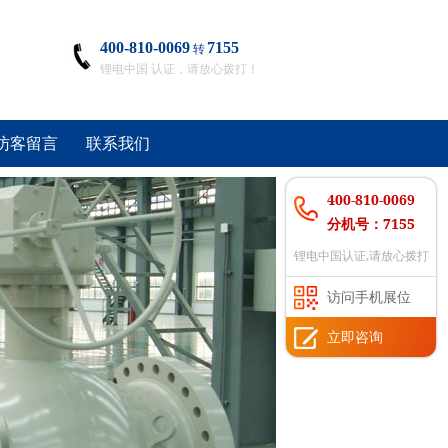
400-810-0069
7155
转
锂电中国 认证，请放心拨打！
访客留言
联系我们
400-810-0069
分机号：7155
锂电中国认证,请放心拨打
访问手机展位
立即咨询