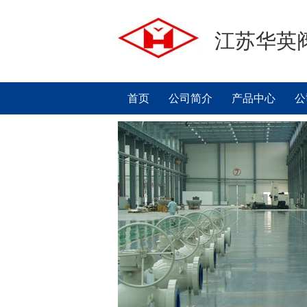
江苏华英
首页
公司简介
产品中心
公