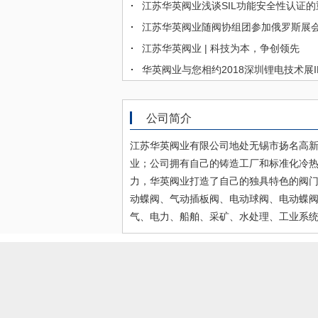
江苏华英阀业浅谈SIL功能安全性认证的
江苏华英阀业随阀协组团参加俄罗斯展
江苏华英阀业 | 科技为本，争创领先
华英阀业与您相约2018深圳锂电技术展I
公司简介
江苏华英阀业有限公司地处无锡市扬名高
业；公司拥有自己的铸造工厂和标准化冷热加
力，华英阀业打造了自己的独具特色的阀
动蝶阀、气动插板阀、电动球阀、电动蝶
气、电力、船舶、采矿、水处理、工业系