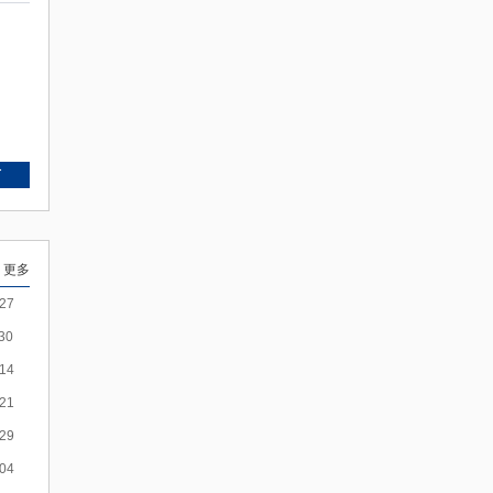
言
更多
-27
30
-14
-21
-29
-04