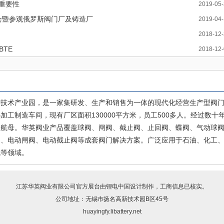
重要性
2019-05
会暨参观俄罗斯阀门厂及铸造厂
2019-04
2018-12
BTE
2018-12
新技术产业园，是一家集研发、生产和销售为一体的现代化经营生产型阀
工制造车间，现有厂区面积130000平方米，员工500多人。经过数十
门航母。华英阀业产品覆盖球阀、闸阀、截止阀、止回阀、蝶阀、气动球
阀、电动闸阀、电动截止阀等成套阀门解决方案。广泛应用于石油、化工
统等领域。
江苏华英阀业有限公司
官方展台由
锂电中国
设计制作，工商信息已核实。
公司地址：无锡市扬名高新技术园B区45号
huayingfy.libattery.net