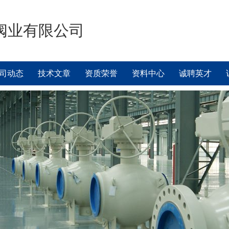
阀业有限公司
司动态
技术文章
资质荣誉
资料中心
诚聘英才