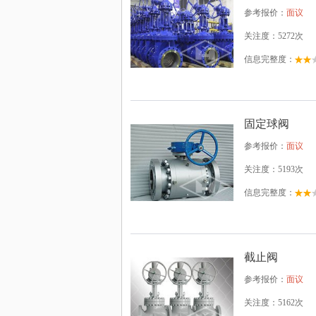
参考报价：
面议
关注度：5272次
信息完整度：
固定球阀
参考报价：
面议
关注度：5193次
信息完整度：
截止阀
参考报价：
面议
关注度：5162次