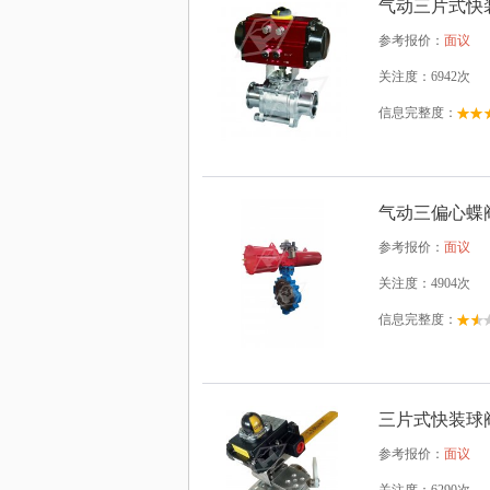
气动三片式快
参考报价：
面议
关注度：6942次
信息完整度：
气动三偏心蝶
参考报价：
面议
关注度：4904次
信息完整度：
三片式快装球
参考报价：
面议