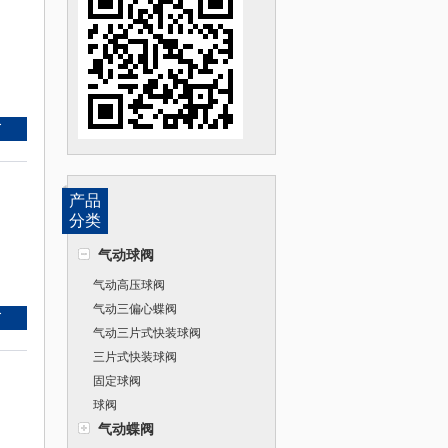
言
产品
分类
气动球阀
气动高压球阀
气动三偏心蝶阀
言
气动三片式快装球阀
三片式快装球阀
固定球阀
球阀
气动蝶阀