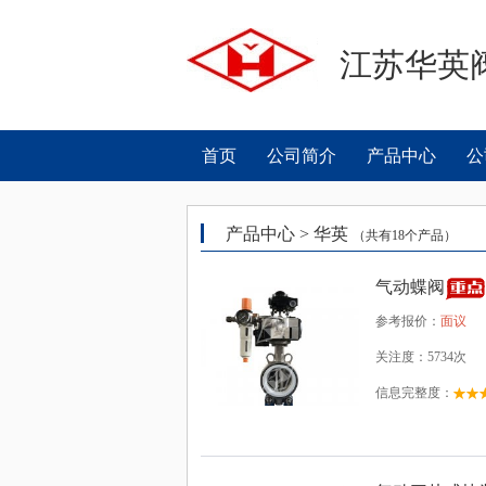
江苏华英
首页
公司简介
产品中心
公
产品中心 > 华英
（共有
18
个产品）
气动蝶阀
参考报价：
面议
关注度：5734次
信息完整度：