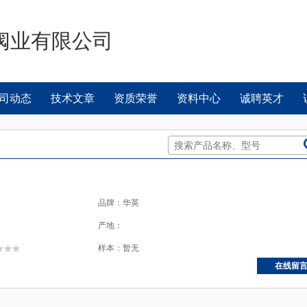
阀业有限公司
司动态
技术文章
资质荣誉
资料中心
诚聘英才
品牌：华英
产地：
样本：暂无
在线留