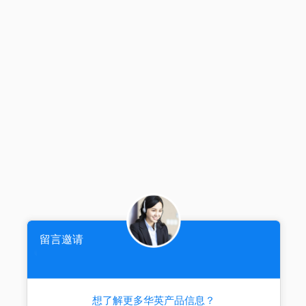
留言邀请
想了解更多华英产品信息？